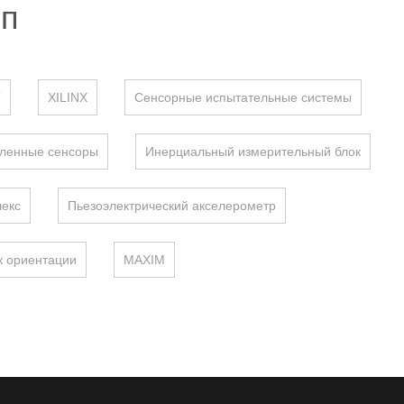
оп
T
XILINX
Сенсорные испытательные системы
енные сенсоры
Инерциальный измерительный блок
екс
Пьезоэлектрический акселерометр
к ориентации
MAXIM