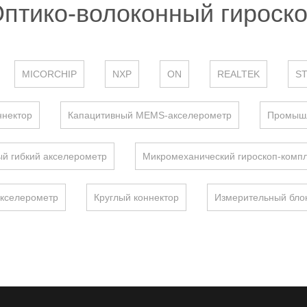
птико-волоконный гироск
MICORCHIP
NXP
ON
REALTEK
S
ннектор
Капацитивный MEMS-акселерометр
Промышл
й гибкий акселерометр
Микромеханический гироскоп-компл
кселерометр
Круглый коннектор
Измерительный бло