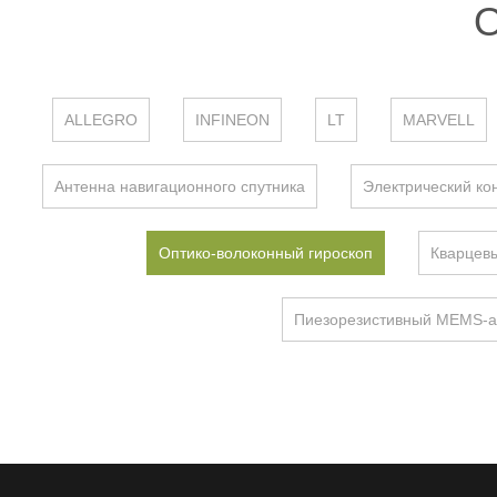
О
ALLEGRO
INFINEON
LT
MARVELL
Антенна навигационного спутника
Электрический ко
Оптико-волоконный гироскоп
Кварцевы
Пиезорезистивный MEMS-а