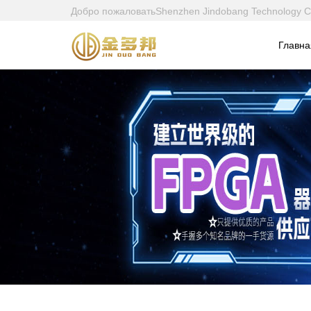
Добро пожаловатьShenzhen Jindobang Technology C
Главна